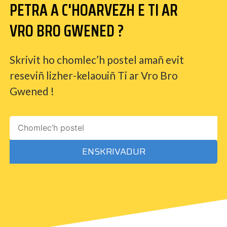
PETRA A C'HOARVEZH E TI AR
VRO BRO GWENED ?
Skrivit ho chomlec’h postel amañ evit
reseviñ lizher-kelaouiñ Ti ar Vro Bro
Gwened !
ENSKRIVADUR