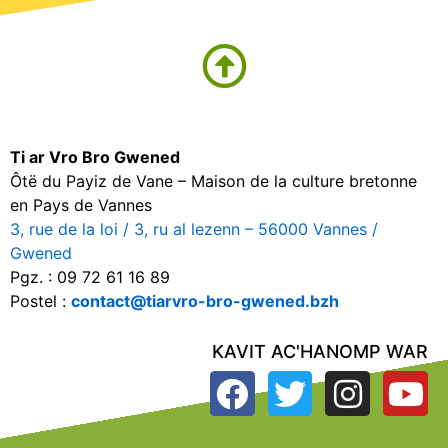
Ti ar Vro Bro Gwened
Ôtë du Payiz de Vane – Maison de la culture bretonne
en Pays de Vannes
3, rue de la loi / 3, ru al lezenn – 56000 Vannes /
Gwened
Pgz. : 09 72 61 16 89
Postel :
contact@tiarvro-bro-gwened.bzh
KAVIT AC'HANOMP WAR