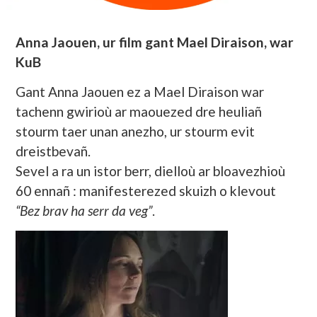
Anna Jaouen, ur film gant Mael Diraison, war
KuB
Gant Anna Jaouen ez a Mael Diraison war
tachenn gwirioù ar maouezed dre heuliañ
stourm taer unan anezho, ur stourm evit
dreistbevañ.
Sevel a ra un istor berr, dielloù ar bloavezhioù
60 ennañ : manifesterezed skuizh o klevout
“Bez brav ha serr da veg”
.