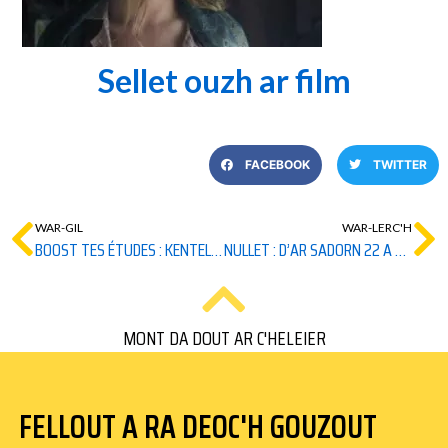
Sellet ouzh ar film
FACEBOOK
TWITTER
WAR-GIL
WAR-LERC'H
BOOST TES ÉTUDES : KENTELIOÙ HENIENNEL E BREZHONEG E BRO GWENED
NULLET : D’AR SADORN 22 A VIZ MAE : DISKOUEZADEG “DEOMP D’AR PARK !”
MONT DA DOUT AR C'HELEIER
FELLOUT A RA DEOC'H GOUZOUT