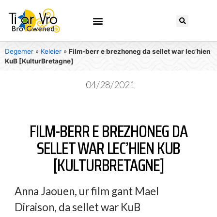
Degemer
»
Keleier
»
Film-berr e brezhoneg da sellet war lec’hien
KuB [KulturBretagne]
04/28/2021
FILM-BERR E BREZHONEG DA
SELLET WAR LEC’HIEN KUB
[KULTURBRETAGNE]
Anna Jaouen, ur film gant Mael
Diraison, da sellet war KuB