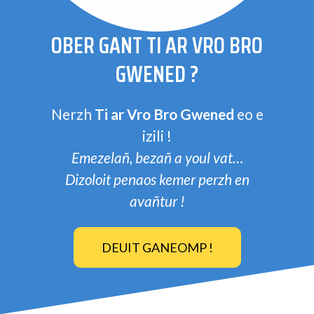
OBER GANT TI AR VRO BRO
GWENED ?
Nerzh
Ti ar Vro Bro Gwened
eo e
izili !
Emezelañ, bezañ a youl vat…
Dizoloit penaos kemer perzh en
avañtur !
DEUIT GANEOMP !