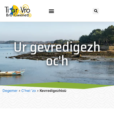
Ur gevredigezh
oc'h
Degemer
»
C’hwi ‘zo
»
Kevredigezhioù