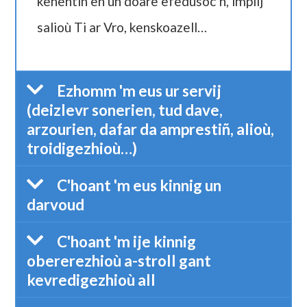
kehentiñ en un doare efedusoc’h, implij
salioù Ti ar Vro, kenskoazell…
Ezhomm 'm eus ur servij
(deizlevr sonerien, tud dave,
arzourien, dafar da amprestiñ, alioù,
troidigezhioù…)
C'hoant 'm eus kinnig un
darvoud
C'hoant 'm ije kinnig
obererezhioù a-stroll gant
kevredigezhioù all