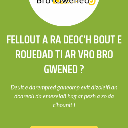
FELLOUT A RA DEOC'H BOUT E
ROUEDAD TI AR VRO BRO
GWENED ?
Deuit e darempred ganeomp evit dizoleiñ an
doareoù da emezelañ hag ar pezh a zo da
c’hounit !