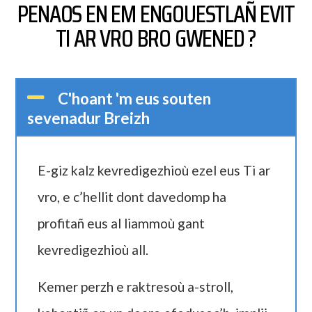
PENAOS EN EM ENGOUESTLAÑ EVIT
TI AR VRO BRO GWENED ?
C'hoant 'm eus souten
sevenadur Breizh
E-giz kalz kevredigezhioù ezel eus Ti ar
vro, e c’hellit dont davedomp ha
profitañ eus al liammoù gant
kevredigezhioù all.
Kemer perzh e raktresoù a-stroll,