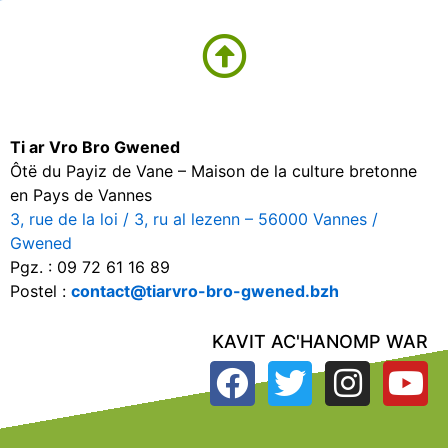
Ti ar Vro Bro Gwened
Ôtë du Payiz de Vane – Maison de la culture bretonne
en Pays de Vannes
3, rue de la loi / 3, ru al lezenn – 56000 Vannes /
Gwened
Pgz. : 09 72 61 16 89
Postel :
contact@tiarvro-bro-gwened.bzh
KAVIT AC'HANOMP WAR