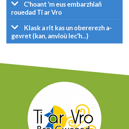
C'hoant 'm eus embarzhiañ
rouedad Ti ar Vro
Klask a rit kas un obererezh a-
gevret (kan, anvioù lec'h...)