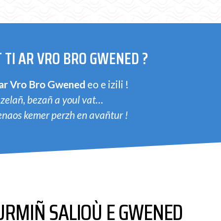
 TI AR VRO BRO GWENED ?
 ar Vro Bro Gwened
eo e izili !
zelañ, bezañ a youl vat…
penaos kemer perzh en avañtur !
URMIÑ SALIOÙ E GWENED