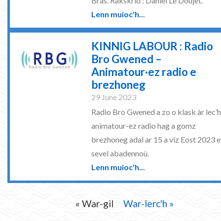
Bras. Rakskrid : Daniel Le Doujet.
Lenn muioc'h...
KINNIG LABOUR : Radio
Bro Gwened –
Animatour·ez radio e
brezhoneg
29 June 2023
Radio Bro Gwened a zo o klask àr lec’h
animatour-ez radio hag a gomz
brezhoneg adal ar 15 a viz Eost 2023 e
sevel abadennoù.
Lenn muioc'h...
« War-gil
War-lerc'h »