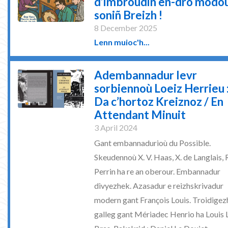
d’imbroudiñ en-dro modo
soniñ Breizh !
8 December 2025
Lenn muioc'h...
Adembannadur levr
sorbiennoù Loeiz Herrieu 
Da c’hortoz Kreiznoz / En
Attendant Minuit
3 April 2024
Gant embannadurioù du Possible.
Skeudennoù X. V. Haas, X. de Langlais, 
Perrin ha re an oberour. Embannadur
divyezhek. Azasadur e reizhskrivadur
modern gant François Louis. Troidigez
galleg gant Mériadec Henrio ha Louis 