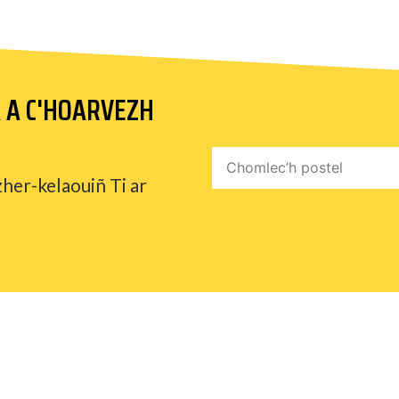
A A C'HOARVEZH
zher-kelaouiñ Ti ar