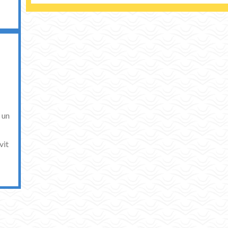
 un
vit