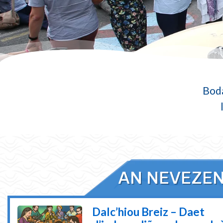
Boda
AN NEVEZEN
Dalc’hiou Breiz – Daet