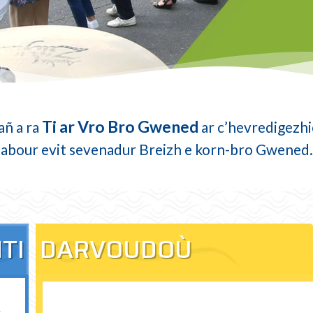
Ti ar Vro Bro Gwened
ñ a ra
ar c’hevredigezhi
labour evit sevenadur Breizh e korn-bro Gwened.
DARVOUDOÙ
TI