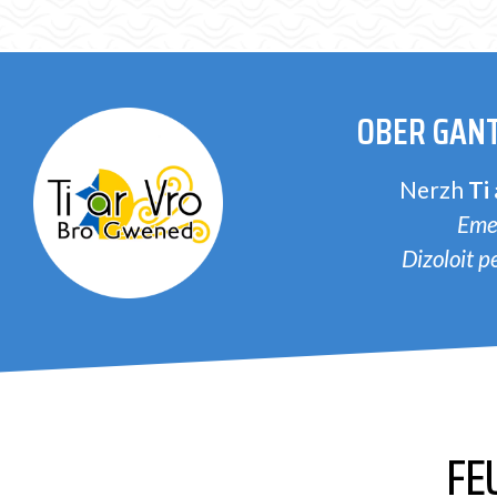
OBER GANT
Nerzh
Ti
Eme
Dizoloit 
FE