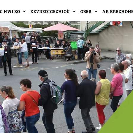
C’HWI ZO
KEVREDIGEZHIOÙ
OBER
AR BREZHON