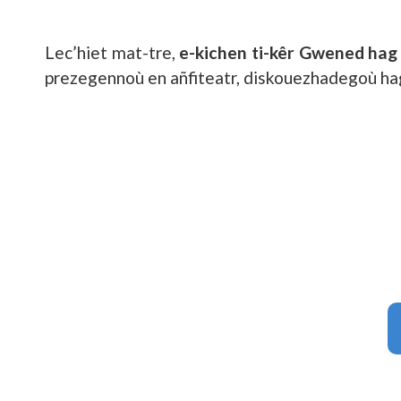
Lec’hiet mat-tre,
e-kichen ti-kêr Gwened hag
prezegennoù en añfiteatr, diskouezhadegoù hag