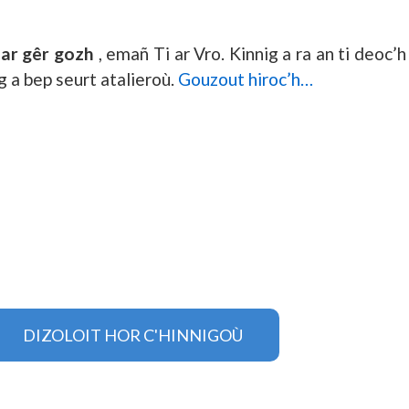
 ar gêr gozh
, emañ Ti ar Vro. Kinnig a ra an ti deoc
 a bep seurt atalieroù.
Gouzout hiroc’h…
DIZOLOIT HOR C'HINNIGOÙ