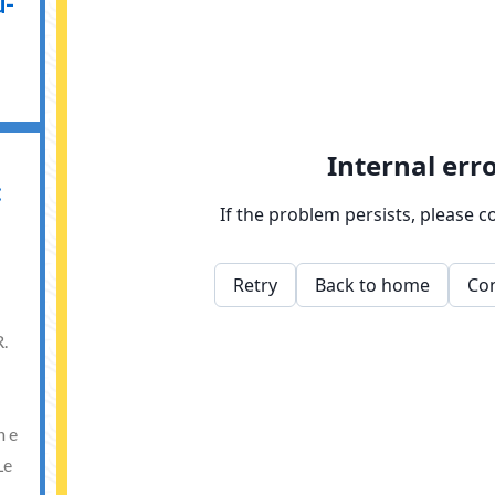
ù-
:
R.
h e
Le