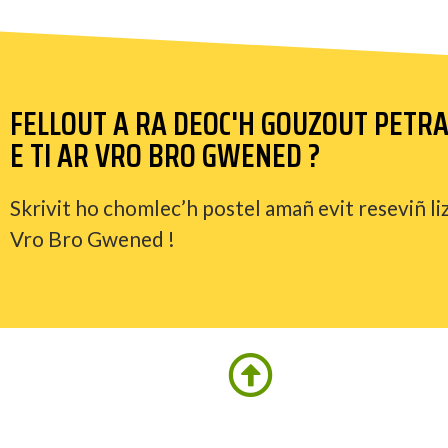
FELLOUT A RA DEOC'H GOUZOUT PETR
E TI AR VRO BRO GWENED ?
Skrivit ho chomlec’h postel amañ evit reseviñ li
Vro Bro Gwened !