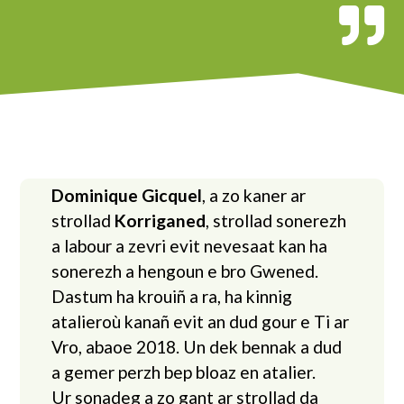
Dominique Gicquel
, a zo kaner ar
strollad
Korriganed
, strollad sonerezh
a labour a zevri evit nevesaat kan ha
sonerezh a hengoun e bro Gwened.
Dastum ha krouiñ a ra, ha kinnig
atalieroù kanañ evit an dud gour e Ti ar
Vro, abaoe 2018. Un dek bennak a dud
a gemer perzh bep bloaz en atalier.
Ur sonadeg a zo gant ar strollad da