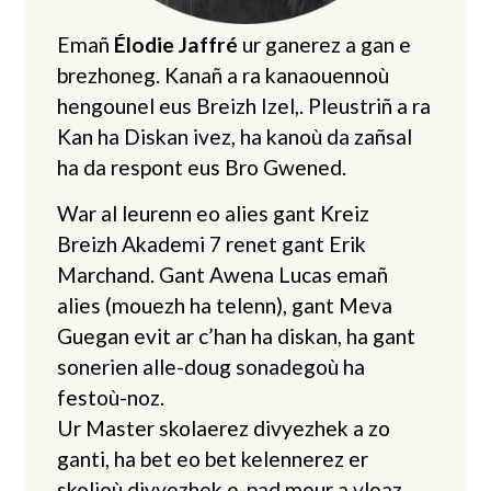
Emañ
Élodie Jaffré
ur ganerez a gan e
brezhoneg. Kanañ a ra kanaouennoù
hengounel eus Breizh Izel,. Pleustriñ a ra
Kan ha Diskan ivez, ha kanoù da zañsal
ha da respont eus Bro Gwened.
War al leurenn eo alies gant Kreiz
Breizh Akademi 7 renet gant Erik
Marchand. Gant Awena Lucas emañ
alies (mouezh ha telenn), gant Meva
Guegan evit ar c’han ha diskan, ha gant
sonerien alle-doug sonadegoù ha
festoù-noz.
Ur Master skolaerez divyezhek a zo
ganti, ha bet eo bet kelennerez er
skolioù divyezhek e-pad meur a vloaz.