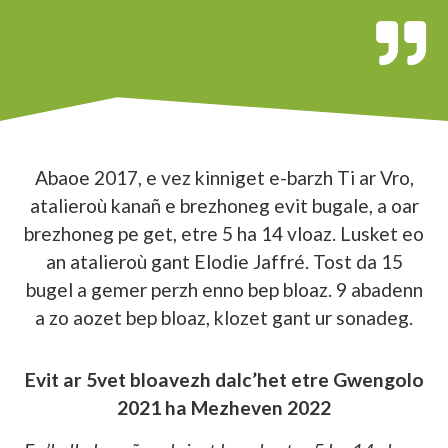
Abaoe 2017, e vez kinniget e-barzh Ti ar Vro,
atalieroù kanañ e brezhoneg evit bugale, a oar
brezhoneg pe get, etre 5 ha 14 vloaz. Lusket eo
an atalieroù gant Elodie Jaffré. Tost da 15
bugel a gemer perzh enno bep bloaz. 9 abadenn
a zo aozet bep bloaz, klozet gant ur sonadeg.
Evit ar 5vet bloavezh dalc’het etre Gwengolo
2021 ha Mezheven 2022