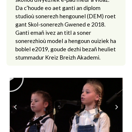
Da c’houde eo aet ganti an diplom
studioù sonerezh hengounel (DEM) roet
gant Skol-sonerezh Gwened e 2018.
Ganti emañ ivez an titl a soner
sonerezhioù model a hengoun ouiziek ha
boblel e2019, goude dezhi bezañ heuliet
stummadur Kreiz Breizh Akademi.