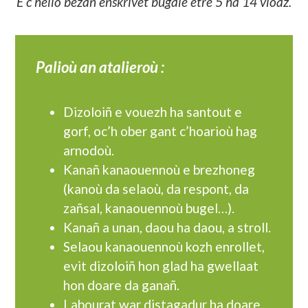
E c’hello bezañ enskrivet bugale etre 5 ha 14 vloaz.
Palioù an atalieroù :
Dizoloiñ e vouezh ha santout e
gorf, oc’h ober gant c’hoarioù hag
arnodoù.
Kanañ kanaouennoù e brezhoneg
(kanoù da selaoù, da respont, da
zañsal, kanaouennoù bugel…).
Kanañ a unan, daou ha daou, a stroll.
Selaou kanaouennoù kozh enrollet,
evit dizoloiñ hon glad ha gwellaat
hon doare da ganañ.
Labourat war distagadur ha doare