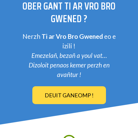
OBER GANT TI AR VRO BRO
GWENED ?
Nerzh
Ti ar Vro Bro Gwened
eo e
izili !
Emezelañ, bezañ a youl vat…
Dizoloit penaos kemer perzh en
avañtur !
DEUIT GANEOMP !