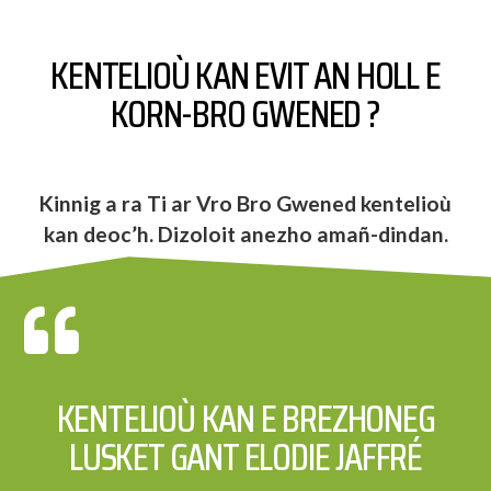
KENTELIOÙ KAN EVIT AN HOLL E
KORN-BRO GWENED ?
Kinnig a ra Ti ar Vro Bro Gwened kentelioù
kan deoc’h. Dizoloit anezho amañ-dindan.
KENTELIOÙ KAN E BREZHONEG
LUSKET GANT ELODIE JAFFRÉ