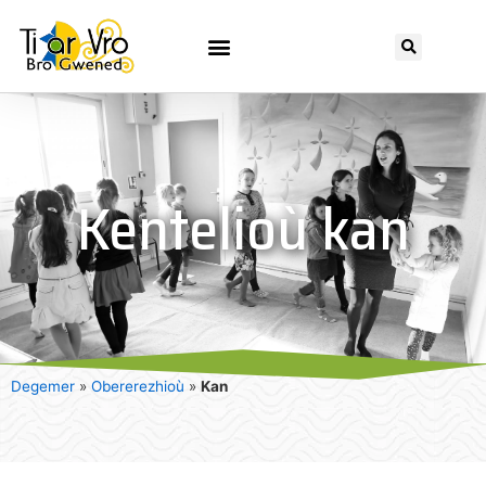
Kentelioù kan
Degemer
»
Obererezhioù
»
Kan