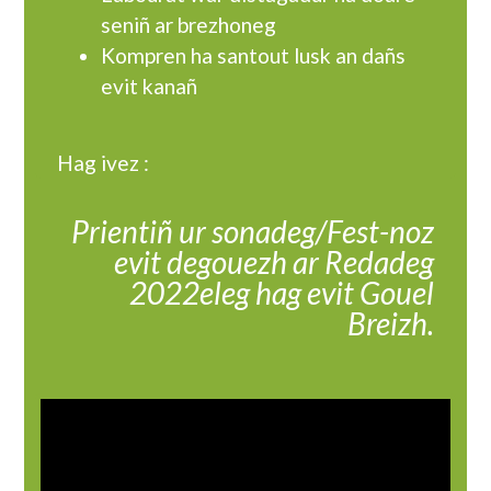
seniñ ar brezhoneg
Kompren ha santout lusk an dañs
evit kanañ
Hag ivez :
Prientiñ ur sonadeg/Fest-noz
evit degouezh ar Redadeg
2022eleg hag evit Gouel
Breizh.