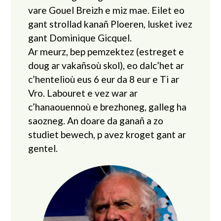
vare Gouel Breizh e miz mae. Eilet eo
gant strollad kanañ Ploeren, lusket ivez
gant Dominique Gicquel.
Ar meurz, bep pemzektez (estreget e
doug ar vakañsoù skol), eo dalc’het ar
c’hentelioù eus 6 eur da 8 eur e Ti ar
Vro. Labouret e vez war ar
c’hanaouennoù e brezhoneg, galleg ha
saozneg. An doare da ganañ a zo
studiet bewech, p avez kroget gant ar
gentel.