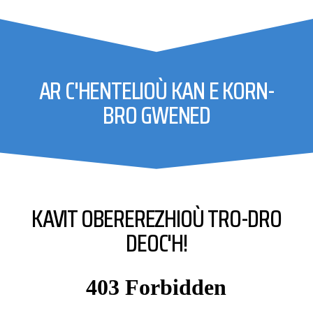
AR C'HENTELIOÙ KAN E KORN-
BRO GWENED
KAVIT OBEREREZHIOÙ TRO-DRO
DEOC'H!