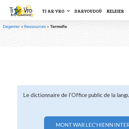
TI AR VRO
DARVOUDOÙ
KELEIER
Degemer
»
Ressources
»
Termofis
Le dictionnaire de l’Office public de la lan
MONT WAR LEC'HIENN INTE