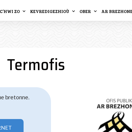
C’HWI ZO
KEVREDIGEZHIOÙ
OBER
AR BREZHON
Termofis
gue bretonne.
RNET