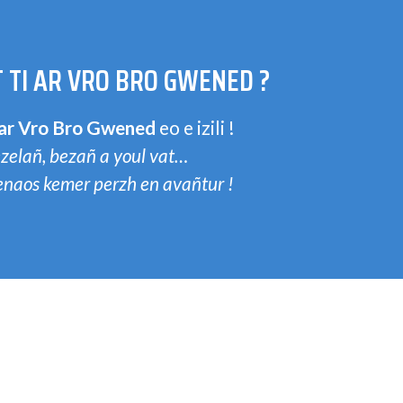
 TI AR VRO BRO GWENED ?
 ar Vro Bro Gwened
eo e izili !
zelañ, bezañ a youl vat…
penaos kemer perzh en avañtur !