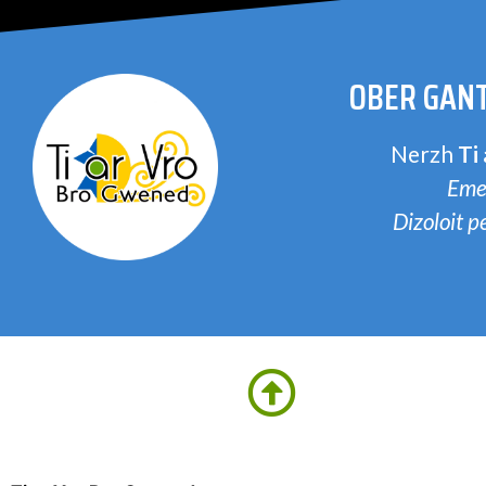
OBER GANT
Nerzh
Ti
Eme
Dizoloit 