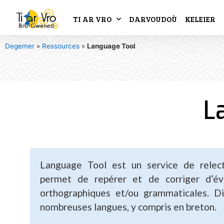
TI AR VRO
DARVOUDOÙ
KELEIER
Degemer
»
Ressources
»
Language Tool
L
Language Tool est un service de relect
permet de repérer et de corriger d’éve
orthographiques et/ou grammaticales. D
nombreuses langues, y compris en breton.