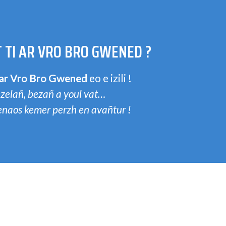
 TI AR VRO BRO GWENED ?
 ar Vro Bro Gwened
eo e izili !
zelañ, bezañ a youl vat…
penaos kemer perzh en avañtur !