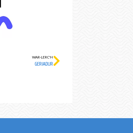
WAR-LERC'H
GERIADUR