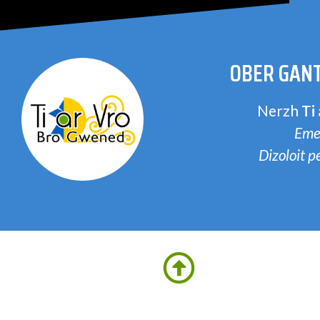
OBER GANT
Nerzh
Ti
Eme
Dizoloit 