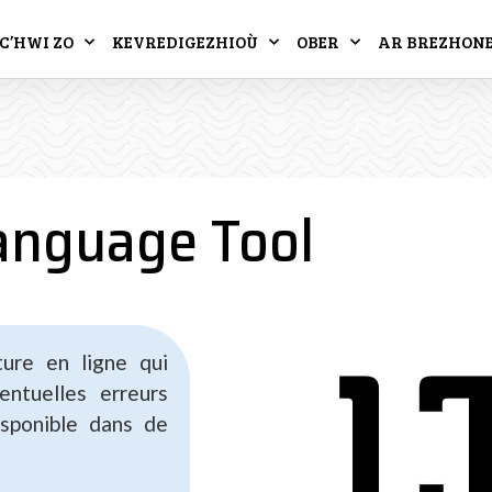
C’HWI ZO
KEVREDIGEZHIOÙ
OBER
AR BREZHON
anguage Tool
ure en ligne qui
ntuelles erreurs
isponible dans de