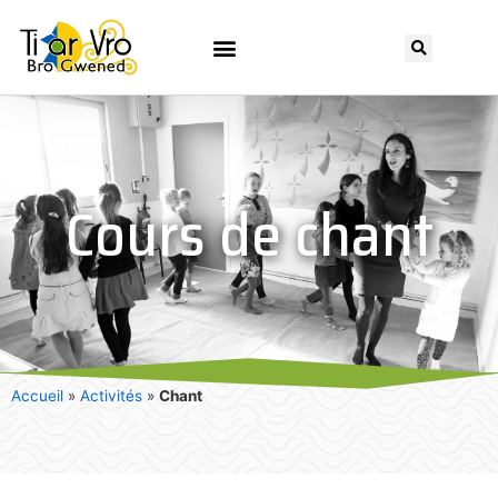
Cours de chant
Accueil
»
Activités
»
Chant