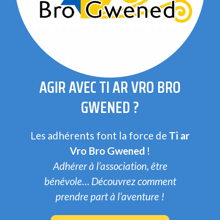
AGIR AVEC TI AR VRO BRO
GWENED ?
Les adhérents font la force de
Ti ar
Vro Bro Gwened
!
Adhérer à l’association, être
bénévole… Découvrez comment
prendre part à l’aventure !