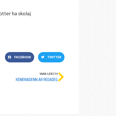
tter ha skolaj
FACEBOOK
TWITTER
WAR-LERC'H
KEMENADENN AR REDADEG