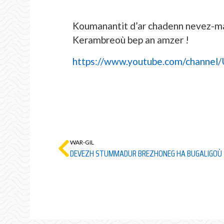
Koumanantit d’ar chadenn nevez-ma
Kerambreoù bep an amzer !
https://www.youtube.com/channe
WAR-GIL
DEVEZH STUMMADUR BREZHONEG HA BUGALIGOÙ