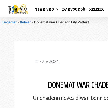
TI AR VRO
DARVOUDOÙ
KELEIER
Degemer
»
Keleier
»
Donemat war Chadenn Lily Potter !
01/25/2021
DONEMAT WAR CHADEN
Ur chadenn nevez diwar-benn be