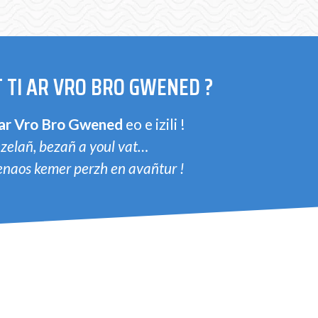
 TI AR VRO BRO GWENED ?
 ar Vro Bro Gwened
eo e izili !
zelañ, bezañ a youl vat…
penaos kemer perzh en avañtur !