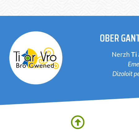
OBER GANT
Nerzh
Ti
Eme
Dizoloit 