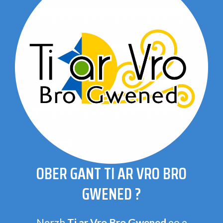
OBER GANT TI AR VRO BRO
GWENED ?
Nerzh
Ti ar Vro Bro Gwened
eo e