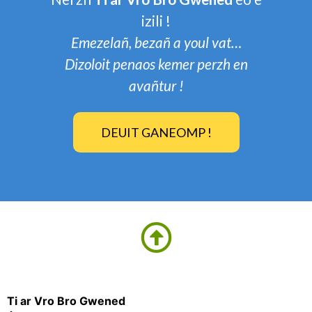
izili !
Emezelañ, bezañ a youl vat…
Dizoloit penaos kemer perzh en
avañtur !
DEUIT GANEOMP !
Ti ar Vro Bro Gwened