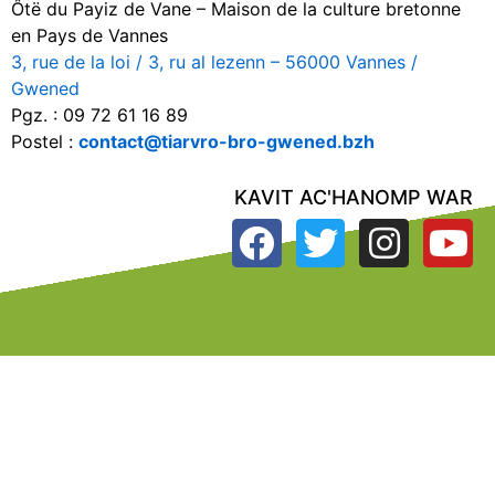
Ôtë du Payiz de Vane – Maison de la culture bretonne
en Pays de Vannes
3, rue de la loi / 3, ru al lezenn – 56000 Vannes /
Gwened
Pgz. : 09 72 61 16 89
Postel :
contact@tiarvro-bro-gwened.bzh
KAVIT AC'HANOMP WAR