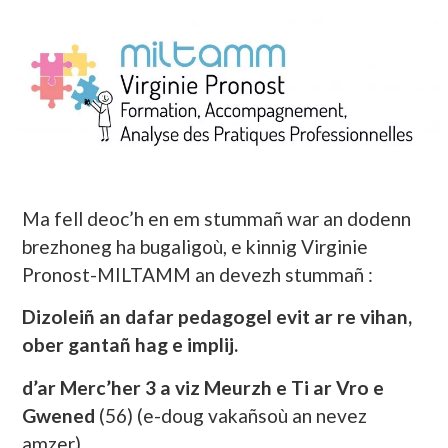
Ma fell deoc’h en em stummañ war an dodenn
brezhoneg ha bugaligoù, e kinnig Virginie
Pronost-MILTAMM an devezh stummañ :
Dizoleiñ an dafar pedagogel evit ar re vihan,
ober gantañ hag e implij.
d’ar Merc’her 3 a viz Meurzh e Ti ar Vro e
Gwened
(56) (e-doug vakañsoù an nevez
amzer).