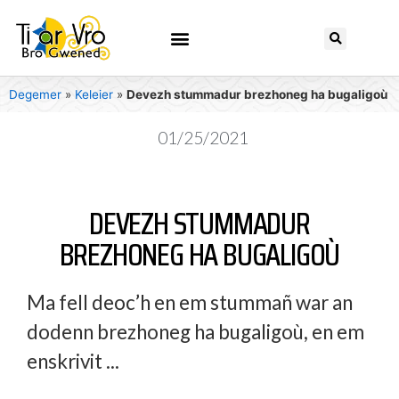
Degemer
»
Keleier
»
Devezh stummadur brezhoneg ha bugaligoù
01/25/2021
DEVEZH STUMMADUR
BREZHONEG HA BUGALIGOÙ
Ma fell deoc’h en em stummañ war an
dodenn brezhoneg ha bugaligoù, en em
enskrivit ...