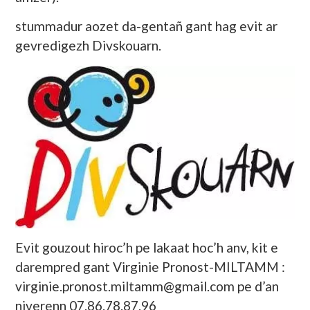
stummadur aozet da-gentañ gant hag evit ar
gevredigezh Divskouarn.
Evit gouzout hiroc’h pe lakaat hoc’h anv, kit e
darempred gant Virginie Pronost-MILTAMM :
virginie.pronost.miltamm@gmail.com pe d’an
niverenn 07.86.78.87.96