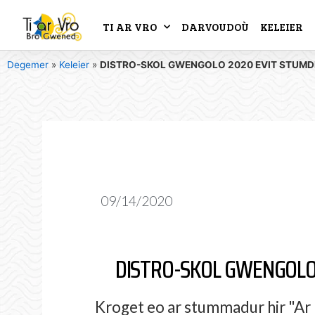
TI AR VRO
DARVOUDOÙ
KELEIER
Degemer
»
Keleier
»
DISTRO-SKOL GWENGOLO 2020 EVIT STUMDI
09/14/2020
DISTRO-SKOL GWENGOLO 
Kroget eo ar stummadur hir "Ar