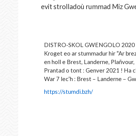
evit strolladoù rummad Miz Gw
DISTRO-SKOL GWENGOLO 2020 
Kroget eo ar stummadur hir “Ar bre
en holl e Brest, Landerne, Plañvour,
Prantad o tont : Genver 2021 ! Ha c
War 7 lec’h : Brest – Landerne – 
https://stumdi.bzh/