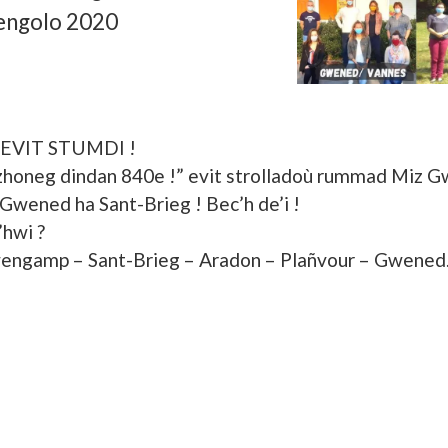
engolo 2020
EVIT STUMDI !
zhoneg dindan 840e !” evit strolladoù rummad Miz G
 Gwened ha Sant-Brieg ! Bec’h de’i !
’hwi ?
Gwengamp – Sant-Brieg – Aradon – Plañvour – Gwened