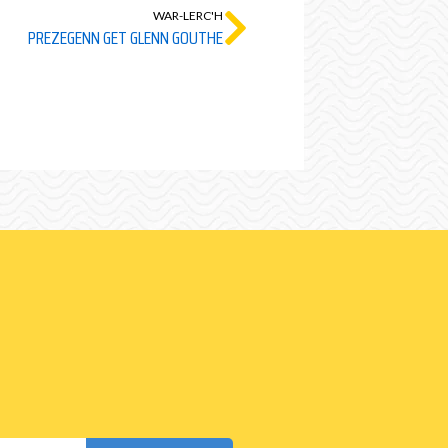
WAR-LERC'H
PREZEGENN GET GLENN GOUTHE