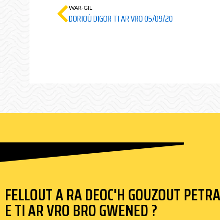
WAR-GIL
DORIOÙ DIGOR TI AR VRO 05/09/20
FELLOUT A RA DEOC'H GOUZOUT PETR
E TI AR VRO BRO GWENED ?