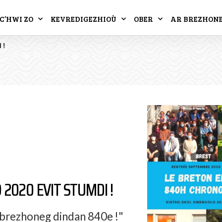
C’HWI ZO
KEVREDIGEZHIOÙ
OBER
AR BREZHON
 !
2020 EVIT STUMDI !
 brezhoneg dindan 840e !"