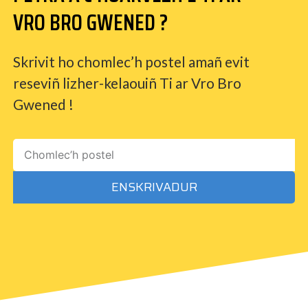
VRO BRO GWENED ?
Skrivit ho chomlec’h postel amañ evit
reseviñ lizher-kelaouiñ Ti ar Vro Bro
Gwened !
ENSKRIVADUR