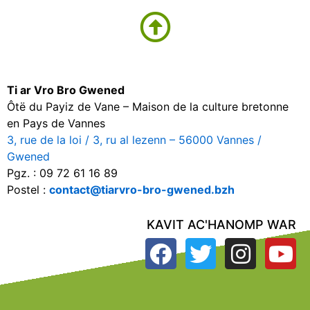
Ti ar Vro Bro Gwened
Ôtë du Payiz de Vane – Maison de la culture bretonne
en Pays de Vannes
3, rue de la loi / 3, ru al lezenn – 56000 Vannes /
Gwened
Pgz. : 09 72 61 16 89
Postel :
contact@tiarvro-bro-gwened.bzh
KAVIT AC'HANOMP WAR