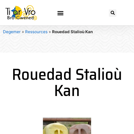
Degemer
»
Ressources
»
Rouedad Stalioù Kan
Rouedad Stalioù
Kan