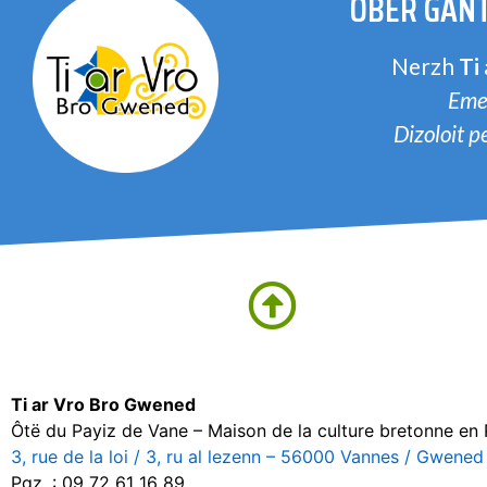
OBER GANT
Nerzh
Ti
Eme
Dizoloit 
Ti ar Vro Bro Gwened
Ôtë du Payiz de Vane – Maison de la culture bretonne en
3, rue de la loi / 3, ru al lezenn – 56000 Vannes / Gwened
Pgz. : 09 72 61 16 89