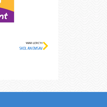
WAR-LERC'H
SKOL AN EMSAV