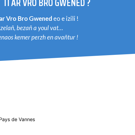
 TI AR VRO BRO GWENED ?
 ar Vro Bro Gwened
eo e izili !
zelañ, bezañ a youl vat…
penaos kemer perzh en avañtur !
 Pays de Vannes