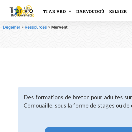
TI AR VRO
DARVOUDOÙ
KELEIER
Degemer
»
Ressources
»
Mervent
Des formations de breton pour adultes sur l
Cornouaille, sous la forme de stages ou de c