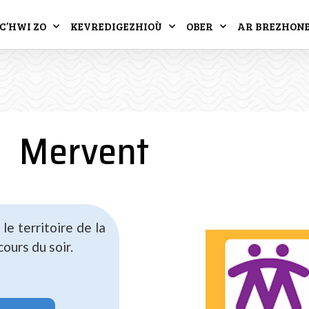
C’HWI ZO
KEVREDIGEZHIOÙ
OBER
AR BREZHON
Mervent
e territoire de la
ours du soir.