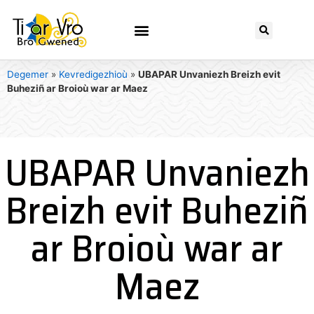
Degemer
»
Kevredigezhioù
»
UBAPAR Unvaniezh Breizh evit
Buheziñ ar Broioù war ar Maez
UBAPAR Unvaniezh
Breizh evit Buheziñ
ar Broioù war ar
Maez