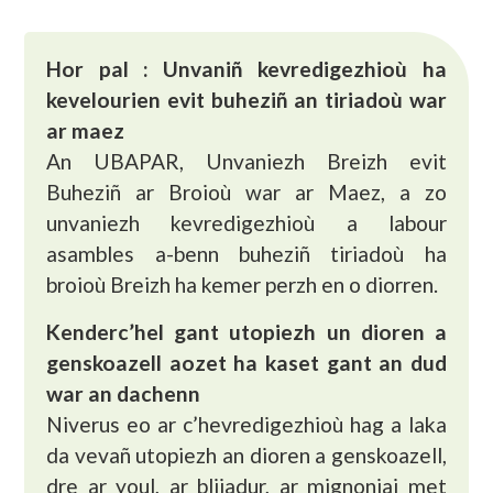
Hor pal : Unvaniñ kevredigezhioù ha
kevelourien evit buheziñ an tiriadoù war
ar maez
An UBAPAR, Unvaniezh Breizh evit
Buheziñ ar Broioù war ar Maez, a zo
unvaniezh kevredigezhioù a labour
asambles a-benn buheziñ tiriadoù ha
broioù Breizh ha kemer perzh en o diorren.
Kenderc’hel gant utopiezh un dioren a
genskoazell aozet ha kaset gant an dud
war an dachenn
Niverus eo ar c’hevredigezhioù hag a laka
da vevañ utopiezh an dioren a genskoazell,
dre ar youl, ar blijadur, ar mignoniaj met