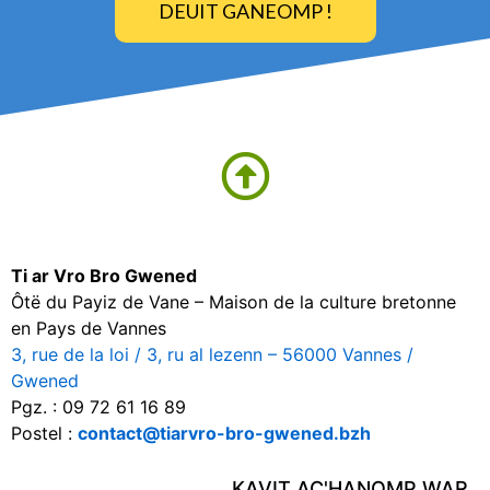
DEUIT GANEOMP !
Ti ar Vro Bro Gwened
Ôtë du Payiz de Vane – Maison de la culture bretonne
en Pays de Vannes
3, rue de la loi / 3, ru al lezenn – 56000 Vannes /
Gwened
Pgz. : 09 72 61 16 89
Postel :
contact@tiarvro-bro-gwened.bzh
KAVIT AC'HANOMP WAR