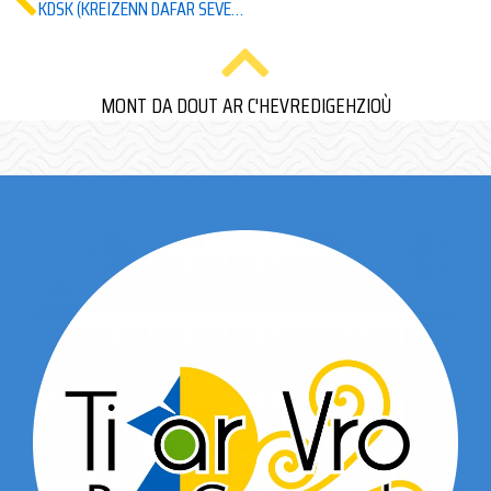
KDSK (KREIZENN DAFAR SEVENADUREL KELTIEK), SANT-ERVLAN)
MONT DA DOUT AR C'HEVREDIGEHZIOÙ