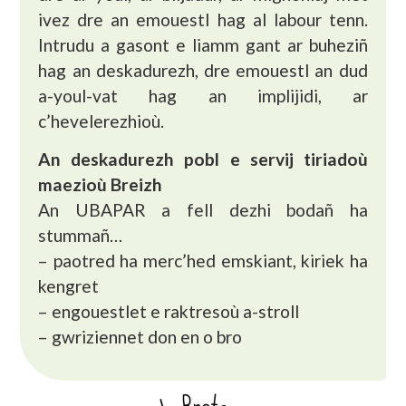
ivez dre an emouestl hag al labour tenn.
Intrudu a gasont e liamm gant ar buheziñ
hag an deskadurezh, dre emouestl an dud
a-youl-vat hag an implijidi, ar
c’hevelerezhioù.
An deskadurezh pobl e servij tiriadoù
maezioù Breizh
An UBAPAR a fell dezhi bodañ ha
stummañ…
– paotred ha merc’hed emskiant, kiriek ha
kengret
– engouestlet e raktresoù a-stroll
– gwriziennet don en o bro