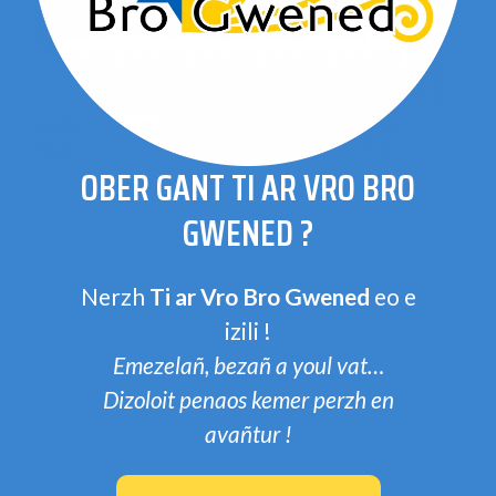
OBER GANT TI AR VRO BRO
GWENED ?
Nerzh
Ti ar Vro Bro Gwened
eo e
izili !
Emezelañ, bezañ a youl vat…
Dizoloit penaos kemer perzh en
avañtur !