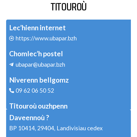
TITOUROÙ
Lec’hienn internet
https://www.ubapar.bzh
Chomlec’h postel
ubapar@ubapar.bzh
Niverenn bellgomz
09 62 06 50 52
Titouroù ouzhpenn
Daveennoù ?
BP 10414, 29404, Landivisiau cedex