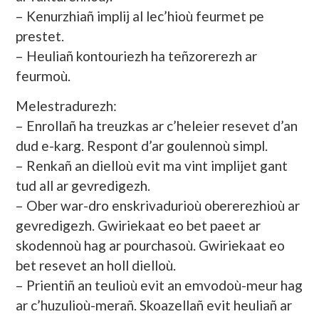
– Kenurzhiañ implij al lec’hioù feurmet pe
prestet.
– Heuliañ kontouriezh ha teñzorerezh ar
feurmoù.
Melestradurezh:
– Enrollañ ha treuzkas ar c’heleier resevet d’an
dud e-karg. Respont d’ar goulennoù simpl.
– Renkañ an dielloù evit ma vint implijet gant
tud all ar gevredigezh.
– Ober war-dro enskrivadurioù obererezhioù ar
gevredigezh. Gwiriekaat eo bet paeet ar
skodennoù hag ar pourchasoù. Gwiriekaat eo
bet resevet an holl dielloù.
– Prientiñ an teulioù evit an emvodoù-meur hag
ar c’huzulioù-merañ. Skoazellañ evit heuliañ ar