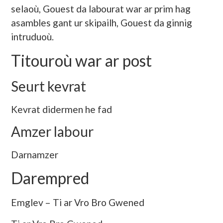
selaoù, Gouest da labourat war ar prim hag
asambles gant ur skipailh, Gouest da ginnig
intruduoù.
Titouroù war ar post
Seurt kevrat
Kevrat didermen he fad
Amzer labour
Darnamzer
Darempred
Emglev – Ti ar Vro Bro Gwened