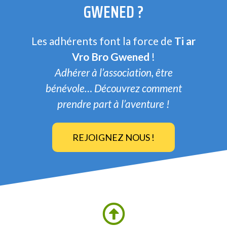
GWENED ?
Les adhérents font la force de
Ti ar
Vro Bro Gwened
!
Adhérer à l’association, être
bénévole… Découvrez comment
prendre part à l’aventure !
REJOIGNEZ NOUS !