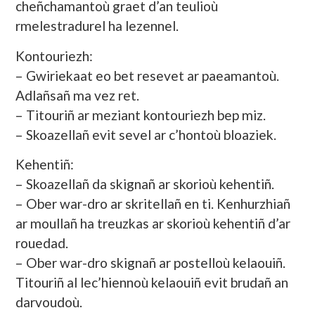
cheñchamantoù graet d’an teulioù
rmelestradurel ha lezennel.
Kontouriezh:
– Gwiriekaat eo bet resevet ar paeamantoù.
Adlañsañ ma vez ret.
– Titouriñ ar meziant kontouriezh bep miz.
– Skoazellañ evit sevel ar c’hontoù bloaziek.
Kehentiñ:
– Skoazellañ da skignañ ar skorioù kehentiñ.
– Ober war-dro ar skritellañ en ti. Kenhurzhiañ
ar moullañ ha treuzkas ar skorioù kehentiñ d’ar
rouedad.
– Ober war-dro skignañ ar postelloù kelaouiñ.
Titouriñ al lec’hiennoù kelaouiñ evit brudañ an
darvoudoù.