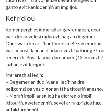
tutañ ivez. Tu a vo neuze kavout emglevioù
ganto evit kenlodenniñ an implijoù.
Kefridioù
Kemer perzh evit merañ ar gevredigezh, ober
war-dro ar velestradurezh hag an degemer.
Ober war-dro ar c’hontouriezh. Bezañ emrenn
war ar post-labour, dindan evezh ha kiriegezh ar
renerezh. Post-labour darnamzer (13 eurvezh /
sizhun evit kregiñ).
Mererezh al lec’h:
– Degemer an dud (war al lec’h ha dre
bellgomz) pa vez digor an ti ha titouriñ anezho.
– Merañ implij ar salioù ha diorren o implij
(titouriñ, gweladenniñ, sevel ar rakprizioù hag
ar fakturennoù).