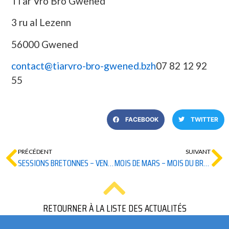
Ti ar Vro Bro Gwened
3 ru al Lezenn
56000 Gwened
contact@tiarvro-bro-gwened.bzh
07 82 12 92
55
FACEBOOK
TWITTER
PRÉCÉDENT
SUIVANT
SESSIONS BRETONNES – VENEZ RÉINVENTER LE RÉPERTOIRE BRETON !
MOIS DE MARS – MOIS DU BRETON ET DU GALLO 2026
RETOURNER À LA LISTE DES ACTUALITÉS