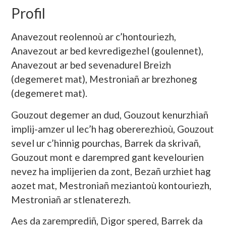
Profil
Anavezout reolennoù ar c’hontouriezh,
Anavezout ar bed kevredigezhel (goulennet),
Anavezout ar bed sevenadurel Breizh
(degemeret mat), Mestroniañ ar brezhoneg
(degemeret mat).
Gouzout degemer an dud, Gouzout kenurzhiañ
implij-amzer ul lec’h hag obererezhioù, Gouzout
sevel ur c’hinnig pourchas, Barrek da skrivañ,
Gouzout mont e darempred gant kevelourien
nevez ha implijerien da zont, Bezañ urzhiet hag
aozet mat, Mestroniañ meziantoù kontouriezh,
Mestroniañ ar stlenaterezh.
Aes da zaremprediñ, Digor spered, Barrek da