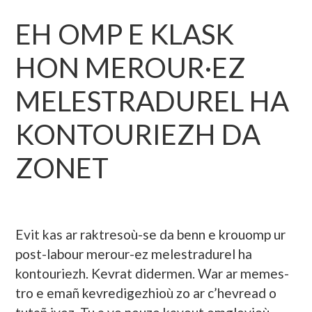
EH OMP E KLASK
HON MEROUR·EZ
MELESTRADUREL HA
KONTOURIEZH DA
ZONET
Evit kas ar raktresoù-se da benn e krouomp ur
post-labour merour-ez melestradurel ha
kontouriezh. Kevrat didermen. War ar memes-
tro e emañ kevredigezhioù zo ar c’hevread o