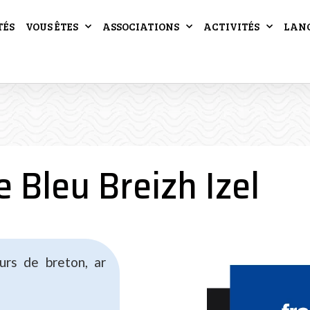
TÉS
VOUS ÊTES
ASSOCIATIONS
ACTIVITÉS
LAN
e Bleu Breizh Izel
urs de breton, ar