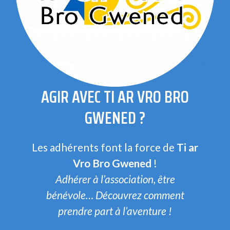
AGIR AVEC TI AR VRO BRO
GWENED ?
Les adhérents font la force de
Ti ar
Vro Bro Gwened
!
Adhérer à l’association, être
bénévole… Découvrez comment
prendre part à l’aventure !