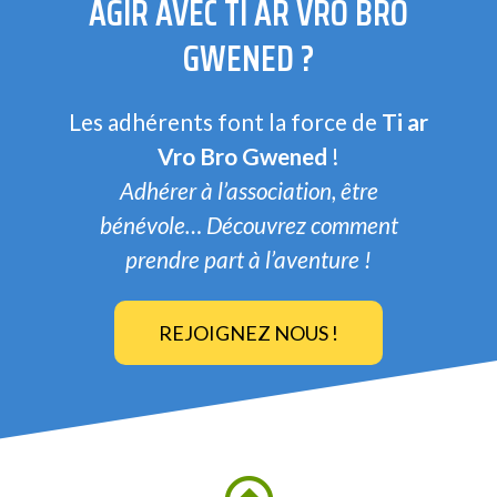
AGIR AVEC TI AR VRO BRO
GWENED ?
Les adhérents font la force de
Ti ar
Vro Bro Gwened
!
Adhérer à l’association, être
bénévole… Découvrez comment
prendre part à l’aventure !
REJOIGNEZ NOUS !