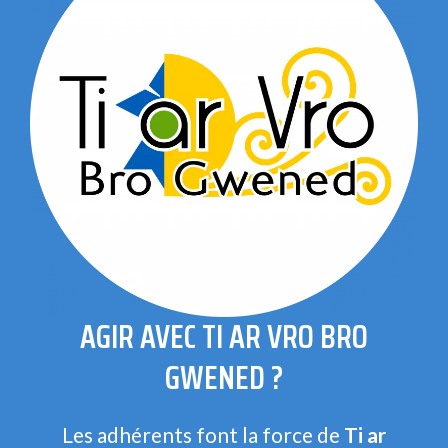
AGIR AVEC TI AR VRO BRO
GWENED ?
Les adhérents font la force de
Ti ar