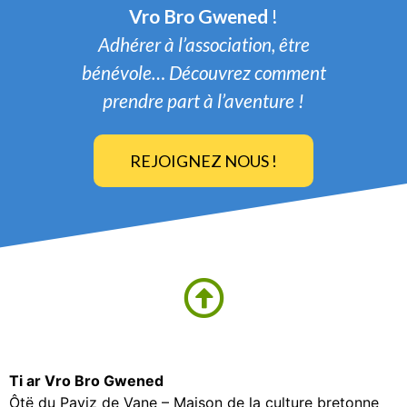
Vro Bro Gwened
!
Adhérer à l’association, être
bénévole… Découvrez comment
prendre part à l’aventure !
REJOIGNEZ NOUS !
Ti ar Vro Bro Gwened
Ôtë du Payiz de Vane – Maison de la culture bretonne